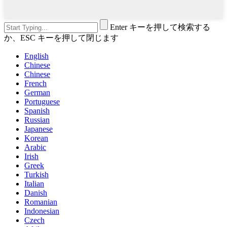
Enter キーを押して検索する
か、ESC キーを押して閉じます
English
Chinese
Chinese
French
German
Portuguese
Spanish
Russian
Japanese
Korean
Arabic
Irish
Greek
Turkish
Italian
Danish
Romanian
Indonesian
Czech