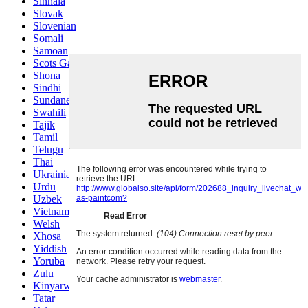
Sinhala
Slovak
Slovenian
Somali
Samoan
Scots Gaelic
Shona
Sindhi
Sundanese
Swahili
Tajik
Tamil
Telugu
Thai
Ukrainian
Urdu
Uzbek
Vietnamese
Welsh
Xhosa
Yiddish
Yoruba
Zulu
Kinyarwanda
Tatar