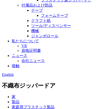
プラスチック製ジッパードア
付属品および部品
テープ
フォームテープ
クラフト紙
ツール/ディスペンサー
機械
ジャンボロール
私たちについて
VR
資格証明書
ニュース
会社ニュース
接触
English
不織布ジッパードア
家
製品
家庭用プラスチック製品