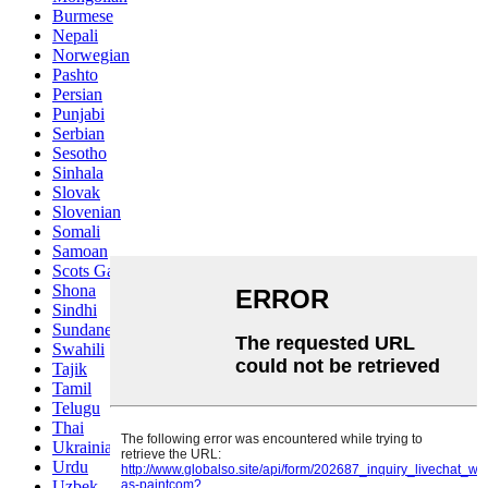
Burmese
Nepali
Norwegian
Pashto
Persian
Punjabi
Serbian
Sesotho
Sinhala
Slovak
Slovenian
Somali
Samoan
Scots Gaelic
Shona
Sindhi
Sundanese
Swahili
Tajik
Tamil
Telugu
Thai
Ukrainian
Urdu
Uzbek