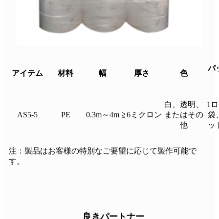
パ
アイテム
材料
幅
厚さ
色
白、透明、
1ロ
AS5-5
PE
0.3m～4m
≧6ミクロン
またはその
袋
他
ッ
注：製品はお客様の特別なご要望に応じて製作可能で
す。
良きパートナー