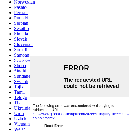
Norwegian
Pashto
Persian
Punjabi
Serbian
Sesotho
Sinhala
Slovak
Slovenian
Somali
Samoan
Scots Gaelic
Shona
Sindhi
Sundanese
Swahili
Tajik
Tamil
Telugu
Thai
Ukrainian
Urdu
Uzbek
Vietnamese
Welsh