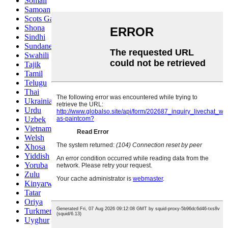
Somali
Samoan
Scots Gaelic
Shona
Sindhi
Sundanese
Swahili
Tajik
Tamil
Telugu
Thai
Ukrainian
Urdu
Uzbek
Vietnamese
Welsh
Xhosa
Yiddish
Yoruba
Zulu
Kinyarwanda
Tatar
Oriya
Turkmen
Uyghur