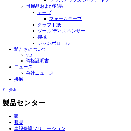
プラスチック製ジッパードア
付属品および部品
テープ
フォームテープ
クラフト紙
ツール/ディスペンサー
機械
ジャンボロール
私たちについて
VR
資格証明書
ニュース
会社ニュース
接触
English
製品センター
家
製品
建設保護ソリューション