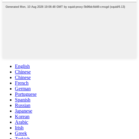
English
Chinese
Chinese
French
German
Portuguese
Spanish
Russian
Japanese
Korean
Arabic
Irish
Greek
Turkish