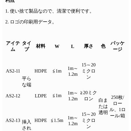
利点
1. 使い捨て製品なので、清潔で便利です。
2. ロゴの印刷用データ。
アイテ
タイ
パッケ
材料
厚さ
色
W
L
ム
プ
ージ
15～20
1m～
AS2-11
HDPE
≦1m
ミクロ
1.2m
ン
平ら
な端
≧20ミク
1m～
≦1m
AS2-12
LDPE
250枚/
1.2m
ロン
白ま
ロー
たは
ル、1ロ
透明
15～20
ール/箱
1m～
AS2-13
HDPE
≦1.5m
ミクロ
挿入
1.2m
ン
され