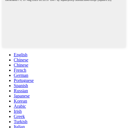
English
Chinese
Chinese
French
German
Portuguese
Spanish
Russian
Japanese
Korean
Arabic
Irish
Greek
Turkish
Italian