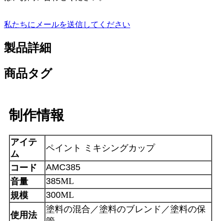
私たちにメールを送信してください
製品詳細
商品タグ
制作情報
アイテ
ペイント
ミキシングカップ
ム
AMC385
コード
385
ML
音量
300
ML
規模
塗料の混合／塗料のブレンド／塗料の保
使用法
管