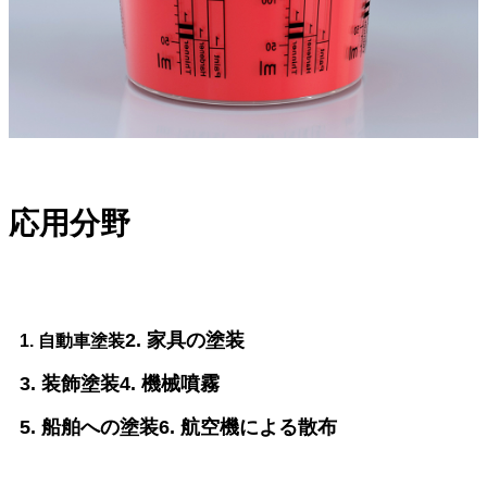
応用分野
2. 家具の塗装
1. 自動車塗装
3. 装飾塗装
4. 機械噴霧
5. 船舶への塗装
6. 航空機による散布