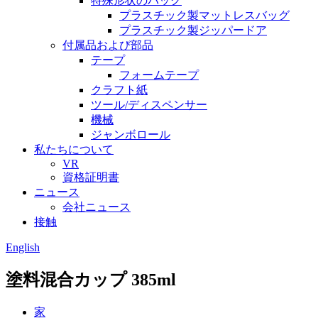
特殊形状のバッグ
プラスチック製マットレスバッグ
プラスチック製ジッパードア
付属品および部品
テープ
フォームテープ
クラフト紙
ツール/ディスペンサー
機械
ジャンボロール
私たちについて
VR
資格証明書
ニュース
会社ニュース
接触
English
塗料混合カップ 385ml
家