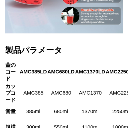
製品パラメータ
蓋の
AMC385LD
AMC680LD
AMC1370LD
AMC225
コー
ド
カッ
AMC385
AMC680
AMC1370
AMC22
プコ
ード
音量
385ml
680ml
1370ml
2250m
規模
300ml
550ml
1100ml
1800m