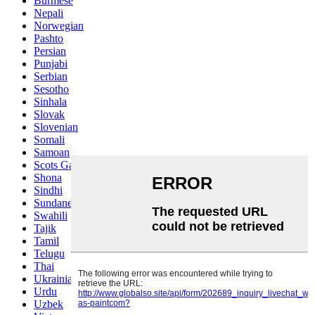
Burmese
Nepali
Norwegian
Pashto
Persian
Punjabi
Serbian
Sesotho
Sinhala
Slovak
Slovenian
Somali
Samoan
Scots Gaelic
Shona
Sindhi
Sundanese
Swahili
Tajik
Tamil
Telugu
Thai
Ukrainian
Urdu
Uzbek