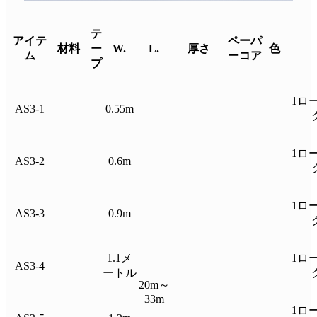
テ
アイテ
ペーパ
材料
ー
W.
L.
厚さ
色
ム
ーコア
プ
1ロ
AS3-1
0.55m
1ロ
AS3-2
0.6m
1ロ
AS3-3
0.9m
1.1メ
1ロ
AS3-4
ートル
20m～
33m
1ロ