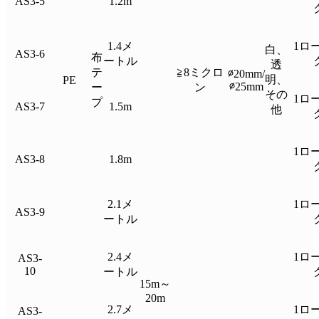
AS3-5
1.2m
1.4メ
1ロ
白、
AS3-6
布
ートル
透
テ
≧8ミクロ
∅20mm/
明、
PE
∅25mm
ー
ン
その
1ロ
プ
AS3-7
1.5m
他
1ロ
AS3-8
1.8m
2.1メ
1ロ
AS3-9
ートル
2.4メ
1ロ
AS3-
10
ートル
15m～
20m
2.7メ
1ロ
AS3-