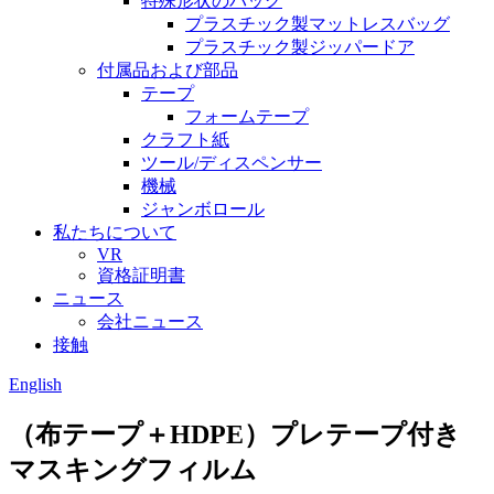
特殊形状のバッグ
プラスチック製マットレスバッグ
プラスチック製ジッパードア
付属品および部品
テープ
フォームテープ
クラフト紙
ツール/ディスペンサー
機械
ジャンボロール
私たちについて
VR
資格証明書
ニュース
会社ニュース
接触
English
（布テープ＋HDPE）プレテープ付き
マスキングフィルム