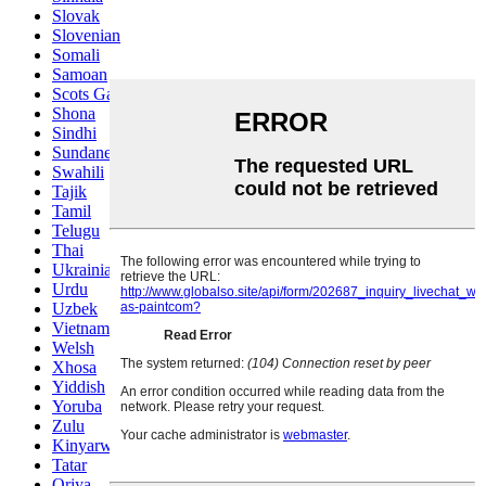
Slovak
Slovenian
Somali
Samoan
Scots Gaelic
Shona
Sindhi
Sundanese
Swahili
Tajik
Tamil
Telugu
Thai
Ukrainian
Urdu
Uzbek
Vietnamese
Welsh
Xhosa
Yiddish
Yoruba
Zulu
Kinyarwanda
Tatar
Oriya