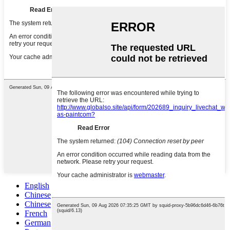
English
Chinese
Chinese
French
German