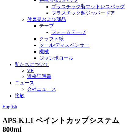
特殊形状のバッグ
プラスチック製マットレスバッグ
プラスチック製ジッパードア
付属品および部品
テープ
フォームテープ
クラフト紙
ツール/ディスペンサー
機械
ジャンボロール
私たちについて
VR
資格証明書
ニュース
会社ニュース
接触
English
APS-K1.1 ペイントカップシステム
800ml